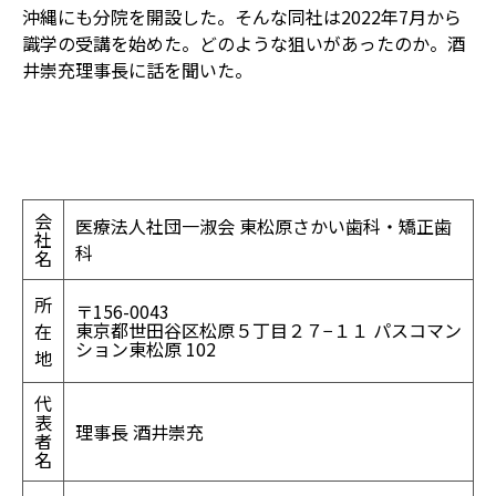
沖縄にも分院を開設した。そんな同社は2022年7月から
識学の受講を始めた。どのような狙いがあったのか。酒
井崇充理事長に話を聞いた。
会
医療法人社団一淑会 東松原さかい歯科・矯正歯
社
科
名
所
〒156-0043
東京都世田谷区松原５丁目２７−１１ パスコマン
在
ション東松原 102
地
代
表
理事長 酒井崇充
者
名