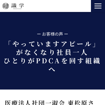
識学とは
事業一覧
ー お客様の声 ー
法人向けサービス
「やっていますアピール」
セミナー
がなくなり社員一人
ニュース
ひとりがPDCAを回す組織
会社情報
へ
役員紹介
医療法人社団一淑会 東松原さ