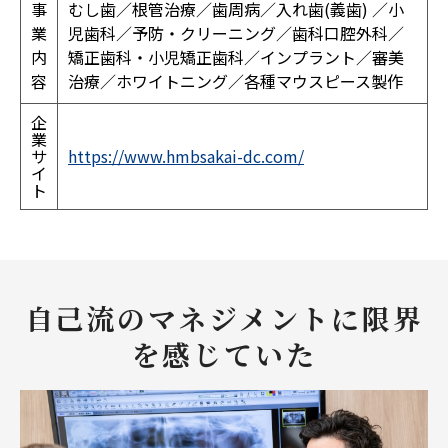
事
むし歯／根管治療／歯周病／入れ歯(義歯) ／小
業
児歯科／予防・クリーニング／歯科口腔外科／
内
矯正歯科・小児矯正歯科／インプラント／審美
容
治療／ホワイトニング／各種マウスピース製作
企
業
サ
https://www.hmbsakai-dc.com/
イ
ト
自己流のマネジメントに限界
を感じていた