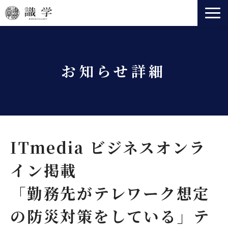
識学とは
事業一覧
お知らせ詳細
法人向けサービス
セミナー
ニュース
会社情報
ITmedia ビジネスオンラ
役員紹介
イン掲載
「勤務先がテレワーク想定
の防災対策をしている」テ