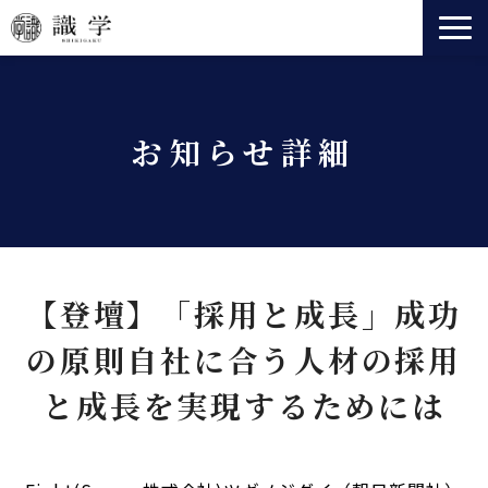
識学とは
事業一覧
お知らせ詳細
法人向けサービス
セミナー
ニュース
会社情報
【登壇】「採用と成長」成功
役員紹介
の原則自社に合う人材の採用
と成長を実現するためには