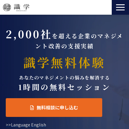
識学とは
2,000社
事業一覧
を超える企業のマネジメ
法人向けサービス
ント改善の支援実績
セミナー
識学無料体験
ニュース
会社情報
あなたのマネジメントの悩みを解消する
役員紹介
1時間の無料セッション
無料相談に申し込む
>>Language English