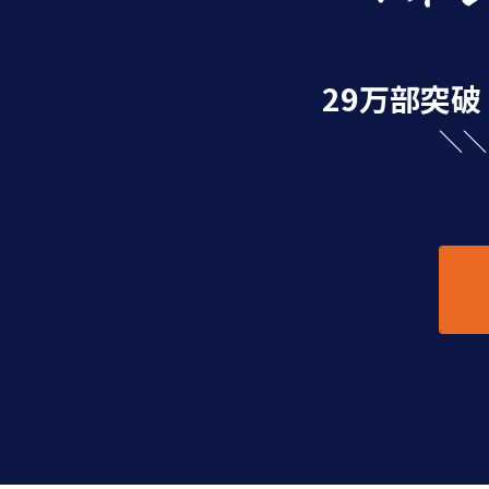
29万部突
＼＼