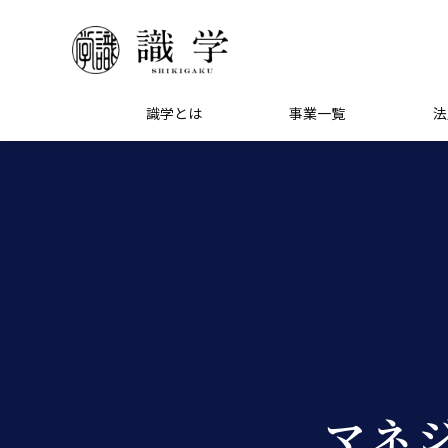
識学とは
事業一覧
法
マネ