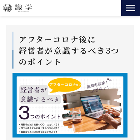
識学とは
事業一覧
アフターコロナ後に
法人向けサービス
経営者が意識するべき3つ
セミナー
のポイント
ニュース
会社情報
役員紹介