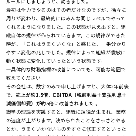
ルールにしましょうと、動きました。
最初は全力でやるのはその者だけなのですが、徐々に
周りが変わり、最終的にはみんな同じレベルでやって
くれるようになりました。この状態が見え出すと、組
織自体の規律が作られていきます。この規律ができた
時が、「これはうまくいくな」と感じた、一番分かり
やすい変化の兆しでした。規律によって組織が俊敏に
動く状態に変化していったという状態です。
―
具体的な財務指標の改善についても、可能な範囲で
教えてください
その会社は、数字のみで申し上げますと、大体
2
年前後
で、
売上が約
1.5
倍
、
EBITDA
（税前利益＋支払利息＋
減価償却費）が約
5
倍
に改善されました 。
識学の理論を実践すると、組織に規律が生まれ、業務
の速度が上がります。決められたことをさっさとやる
とか、うまくいかないものをすぐに修正するといった