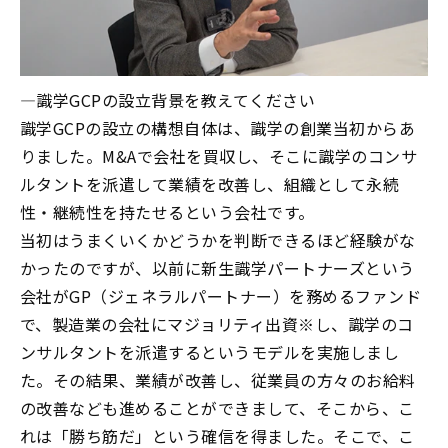
―
識学
GCP
の設立背景を教えてください
識学
GCP
の設立の構想自体は、識学の創業当初からあ
りました。
M&A
で会社を買収し、そこに識学のコンサ
ルタントを派遣して業績を改善し、組織として永続
性・継続性を持たせるという会社です。
当初はうまくいくかどうかを判断できるほど経験がな
かったのですが、以前に新生識学パートナーズという
会社が
GP
（ジェネラルパートナー）を務めるファンド
で、製造業の会社にマジョリティ出資※し、識学のコ
ンサルタントを派遣するというモデルを実施しまし
た。その結果、業績が改善し、従業員の方々のお給料
の改善なども進めることができまして、そこから、こ
れは「勝ち筋だ」という確信を得ました。そこで、こ