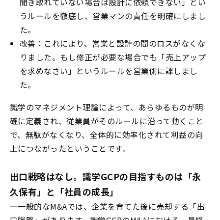
聞き取れていない場合は設計に依頼できない」とい
うルールを徹底し、営業マンの責任を明確にしまし
た。
改善：これにより、営業と設計の間のロスがなくな
りました。もし修正が必要な場合でも「売上アップ
を求めなさい」というルールを営業側に課しまし
た。
識学のマネジメント理論によって、あらゆるものが明
確に定義され、従業員がそのルールに沿って動くこと
で、無駄がなくなり、全体的に効率化されて利益の向
上につながったということです。
出口戦略はなし。識学
GCP
の目指すものは「永
久保有」と「社員の成長」
―
一般的な
M&A
では、企業を育てた後に売却する「出
口戦略」があります。識学
GCP
の
M&A
における、最終