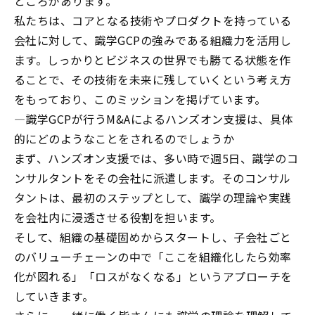
ところがあります。
私たちは、コアとなる技術やプロダクトを持っている
会社に対して、識学
GCP
の強みである組織力を活用し
ます。しっかりとビジネスの世界でも勝てる状態を作
ることで、その技術を未来に残していくという考え方
をもっており、このミッションを掲げています。
―
識学
GCP
が行う
M&A
によるハンズオン支援は、具体
的にどのようなことをされるのでしょうか
まず、ハンズオン支援では、多い時で週
5
日、識学のコ
ンサルタントをその会社に派遣します。そのコンサル
タントは、最初のステップとして、識学の理論や実践
を会社内に浸透させる役割を担います。
そして、組織の基礎固めからスタートし、子会社ごと
のバリューチェーンの中で「ここを組織化したら効率
化が図れる」「ロスがなくなる」というアプローチを
していきます。