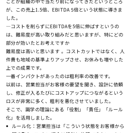
ことが組織の中で当たり前になってきたというところ
が、この売上
1.5
倍、
EBITDA 5
倍という状態に導きま
した。
―
コストを削らずに
EBITDA
を
5
倍に伸ばすというの
は、難易度が高い取り組みだと思いますが、特にどの
部分が効いたとお考えですか
難易度は高いと思います 。コストカットではなく、人
件費も地域の基準よりアップさせ、お休みも増やした
上での成果です。
一番インパクトがあったのは粗利率の改善です。
以前は、営業担当がお客様の要望を聞き、設計に依頼
し、修正が入るたびにコストアップにつながるという
ロスが非常に多く、粗利を悪化させていました。
そこで、識学の理論にある「役割」「責任」「ルール
化」を活用しました。
ルール化：営業担当は「こういう状態をお客様から