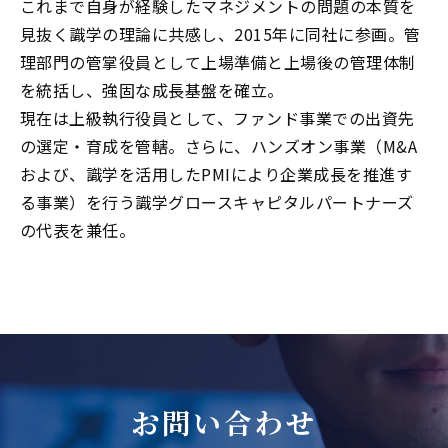
これまで自身が経験したマネジメントの問題の本質を
見抜く識学の理論に共感し、
2015
年に同社に参画。管
理部門の管掌役員として上場準備と上場後の管理体制
を統括し、強固な成長基盤を確立。
現在は上級執行役員として、ファンド事業での出資先
の選定・育成を管轄。さらに、ハンズオン事業（
M&A
および、識学を活用した
PMI
により企業成長を推進す
る事業）を行う識学グロースキャピタルパートナーズ
の代表を兼任。
お問い合わせ