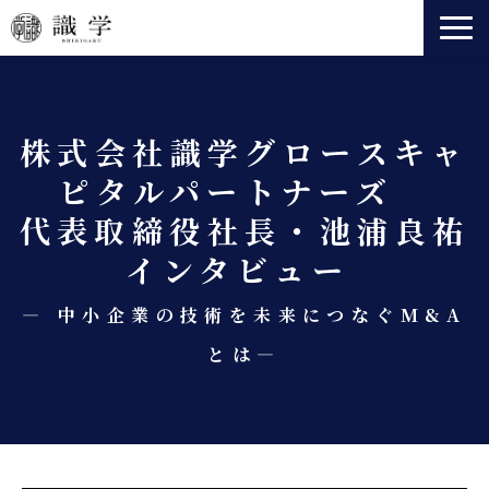
識学とは
事業一覧
株式会社識学グロースキャ
法人向けサービス
ピタルパートナーズ　
セミナー
代表取締役社長・池浦良祐
ニュース
インタビュー 
会社情報
役員紹介
― 中小企業の技術を未来につなぐM&A
とは―