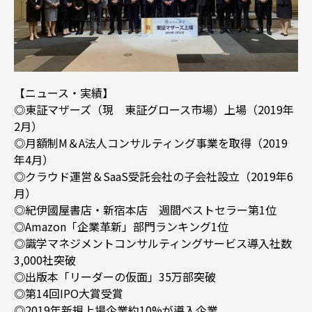
【ニュース・実績】
◎東証マザーズ（現 東証グロース市場）上場（2019年
2⽉）
◎⽉額制M＆A法⼈コンサルティング事業を取得（2019
年4⽉）
◎クラウド運営＆SaaS受託会社の子会社設⽴（2019年6
⽉）
◎紀伊國屋書店・新宿本店 週間ベストセラー第1位
◎Amazon「企業⾰新」部⾨ランキング1位
◎識学マネジメントコンサルティングサービス導⼊社数
3,000社突破
◎出版本「リーダーの仮⾯」35万部突破
◎第14回IPO⼤賞受賞
◎2019年新規上場企業約10%が導入企業